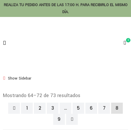
REALIZA TU PEDIDO ANTES DE LAS 17:00 H. PARA RECIBIRLO EL MISMO
DÍA.
0
Show Sidebar
Mostrando 64–72 de 73 resultados
1
2
3
…
5
6
7
8
9