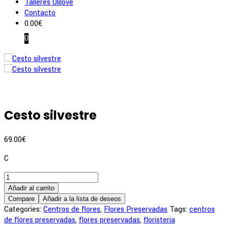
Talleres Ulilove
Contacto
0.00
€
0
Cesto silvestre
69.00
€
C
Cesto
silvestre
Añadir al carrito
cantidad
Compare
Añadir a la lista de deseos
Categories:
Centros de flores
,
Flores Preservadas
Tags:
centros
de flores preservadas
,
flores preservadas
,
floristeria