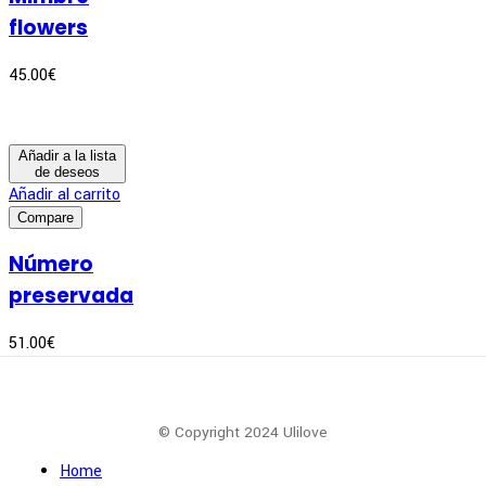
flowers
45.00
€
Añadir a la lista
de deseos
Añadir al carrito
Compare
Número
preservada
51.00
€
© Copyright 2024 Ulilove
Home