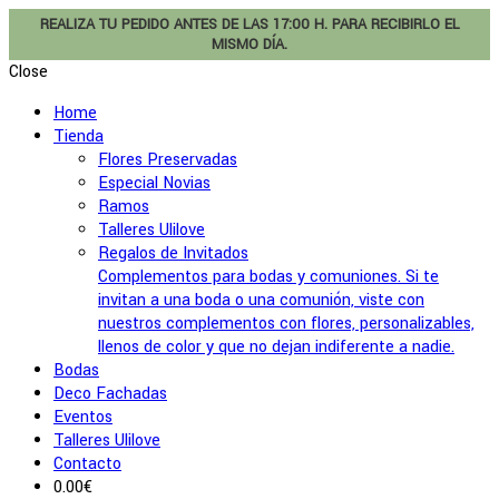
REALIZA TU PEDIDO ANTES DE LAS 17:00 H. PARA RECIBIRLO EL
MISMO DÍA.
Close
Home
Tienda
Flores Preservadas
Especial Novias
Ramos
Talleres Ulilove
Regalos de Invitados
Complementos para bodas y comuniones. Si te
invitan a una boda o una comunión, viste con
nuestros complementos con flores, personalizables,
llenos de color y que no dejan indiferente a nadie.
Bodas
Deco Fachadas
Eventos
Talleres Ulilove
Contacto
0.00
€