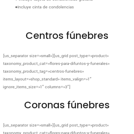
●Incluye cinta de condolencias
Centros fúnebres
[us_separator size=»small»][us_grid post_type=»product»
taxonomy_product_cat=»flores-para-difuntos-y-funerales»
taxonomy_product_tag=»centros-funebres»
items_layout=»shop_standard» items_valign=»1″
ignore_items_size=»1″ columns=»3″]
Coronas fúnebres
[us_separator size=»small»][us_grid post_type=»product»
taxonomy_product_cat=»flores-para-difuntos-y-funerales»