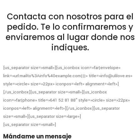
Contacta con nosotros para el
pedido. Te lo confirmaremos y
enviaremos al lugar donde nos
indiques.
[us_separator size=»small»][us_iconbox icon=»far|envelope»
link=»url:mailto%3Ainfo%40example.com|||» title=»info@ulilove.es»
style=»circle» size=»22px» iconpos=»left» alignment=»left»]
[/us_iconbox][us_separator size=»small»][us_iconbox
icon=»far|phone» title=»641 52 81 88″ style=»circle» size=»22px»
iconpos=»left» alignment=»left»][/us_iconbox][us_separator
size=»small»][us_separator size=»large»]
[us_separator size=»small»]
Mándame un mensaje